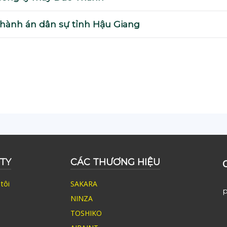
i hành án dân sự tỉnh Hậu Giang
TY
CÁC THƯƠNG HIỆU
tôi
SAKARA
p
NINZA
TOSHIKO