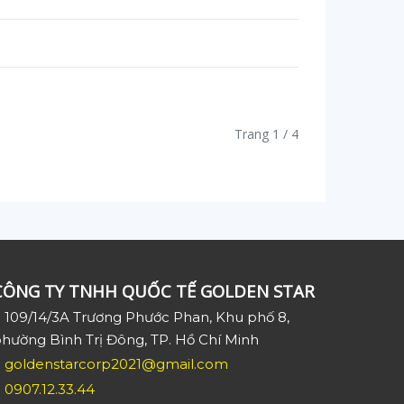
Trang 1 / 4
CÔNG TY TNHH QUỐC TẾ GOLDEN STAR
109/14/3A Trương Phước Phan, Khu phố 8,
hường Bình Trị Đông, TP. Hồ Chí Minh
goldenstarcorp2021@gmail.com
0907.12.33.44