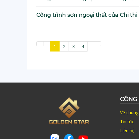
Công trình sơn ngoại thất của Chi th
1
2
3
4
CÔNG 
Về chúng 
Tin tức
Liên hệ