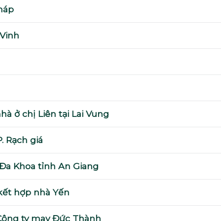
háp
 Vinh
à ở chị Liên tại Lai Vung
. Rạch giá
 Đa Khoa tỉnh An Giang
 kết hợp nhà Yến
 Công ty may Đức Thành