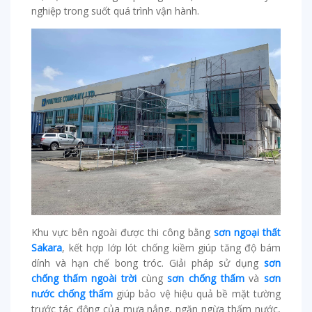
nghiệp trong suốt quá trình vận hành.
Khu vực bên ngoài được thi công bằng
sơn ngoại thất
Sakara
, kết hợp lớp lót chống kiềm giúp tăng độ bám
dính và hạn chế bong tróc. Giải pháp sử dụng
sơn
chống thấm ngoài trời
cùng
sơn chống thấm
và
sơn
nước chống thấm
giúp bảo vệ hiệu quả bề mặt tường
trước tác động của mưa nắng, ngăn ngừa thấm nước,