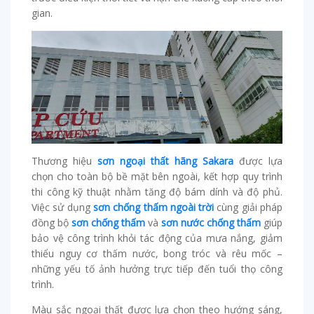
gian.
Thương hiệu
sơn ngoại thất hãng Sakara
được lựa
chọn cho toàn bộ bề mặt bên ngoài, kết hợp quy trình
thi công kỹ thuật nhằm tăng độ bám dính và độ phủ.
Việc sử dụng
sơn chống thấm ngoài trời
cùng giải pháp
đồng bộ
sơn chống thấm
và
sơn nước chống thấm
giúp
bảo vệ công trình khỏi tác động của mưa nắng, giảm
thiểu nguy cơ thấm nước, bong tróc và rêu mốc –
những yếu tố ảnh hưởng trực tiếp đến tuổi thọ công
trình.
Màu sắc ngoại thất được lựa chọn theo hướng sáng,