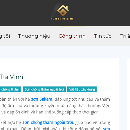
 tôi
Thương hiệu
Công trình
Tin tức
Tri 
Trà Vinh
c chống thấm
Sơn chống thấm ngoài trời
Vật liệu xây dựng
oàn thiện với hệ
sơn Sakara
, đáp ứng tốt nhu cầu về thẩm
ó độ ẩm cao và thường xuyên mưa nắng thất thường. Việc
c vẻ đẹp ổn định và hạn chế xuống cấp theo thời gian.
kết hợp hệ
sơn chống thấm ngoài trời
, giúp bảo vệ tường
à phai màu. Đồng thời, giải pháp thi công đồng bộ với
sơn