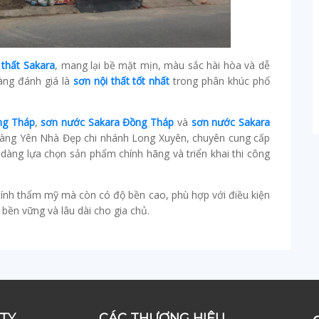
 thất Sakara
, mang lại bề mặt mịn, màu sắc hài hòa và dễ
àng đánh giá là
sơn nội thất tốt nhất
trong phân khúc phổ
ng Tháp
,
sơn nước Sakara Đồng Tháp
và
sơn nước Sakara
 hàng Yên Nhà Đẹp chi nhánh Long Xuyên, chuyên cung cấp
 dàng lựa chọn sản phẩm chính hãng và triển khai thi công
 tính thẩm mỹ mà còn có độ bền cao, phù hợp với điều kiện
 bền vững và lâu dài cho gia chủ.
TY
CÁC THƯƠNG HIỆU