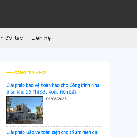
ân đối tác
Liên hệ
CÔNG TRÌNH MỚI
Giải pháp bảo vệ hoàn hảo cho Công trình Nhà
ở tại Khu Đô Thị Sóc Xoài, Hòn Đất
03/08/2026 -
Giải pháp Bảo vệ toàn diện cho tổ ấm hiện đại