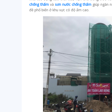
chống thấm
và
sơn nước chống thấm
giúp ngăn n
đề phổ biến ở khu vực có độ ẩm cao.