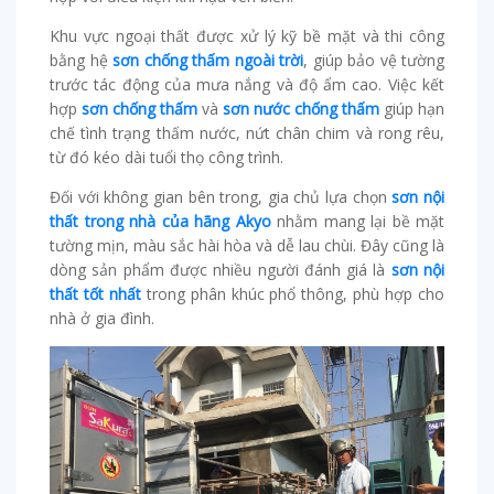
Khu vực ngoại thất được xử lý kỹ bề mặt và thi công
bằng hệ
sơn chống thấm ngoài trời
, giúp bảo vệ tường
trước tác động của mưa nắng và độ ẩm cao. Việc kết
hợp
sơn chống thấm
và
sơn nước chống thấm
giúp hạn
chế tình trạng thấm nước, nứt chân chim và rong rêu,
từ đó kéo dài tuổi thọ công trình.
Đối với không gian bên trong, gia chủ lựa chọn
sơn nội
thất trong nhà của hãng Akyo
nhằm mang lại bề mặt
tường mịn, màu sắc hài hòa và dễ lau chùi. Đây cũng là
dòng sản phẩm được nhiều người đánh giá là
sơn nội
thất tốt nhất
trong phân khúc phổ thông, phù hợp cho
nhà ở gia đình.