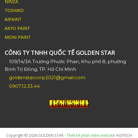
NINZA
TOSHIKO
AIPAINT
AKYO PAINT
MONI PAINT
CÔNG TY TNHH QUỐC TẾ GOLDEN STAR
109/14/3A Trương Phước Phan, Khu phố 8, phường
Bình Trị Đông, TP. Hồ Chí Minh
goldenstarcorp2021@gmail.com
0907.12.33.44
Copyright © 2026 GOLDEN STAR -
Thiết kế phần mềm website
AGITECH