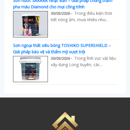
Sơn nước SAKARA Nhật Bản – Giải pháp chống thấm
pha màu Diamond cho mọi công trình
Trong điều kiện thời
30/03/2026 -
tiết nóng ẩm, mưa nhiều như...
Sơn ngoại thất siêu bóng TOSHIKO SUPERSHIELD –
Giải pháp bảo vệ và thẩm mỹ vượt trội
Trong lĩnh vực vật liệu
30/03/2026 -
xây dựng Long Xuyên, các...