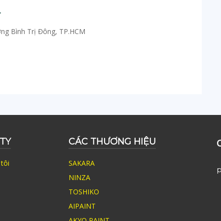
r
ờng Bình Trị Đông, TP.HCM
TY
CÁC THƯƠNG HIỆU
tôi
SAKARA
p
NINZA
TOSHIKO
AIPAINT
AKYO PAINT