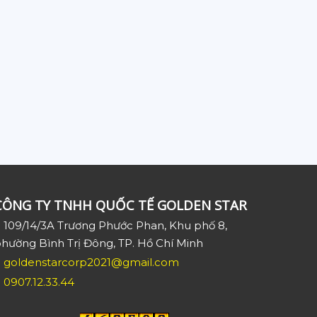
CÔNG TY TNHH QUỐC TẾ GOLDEN STAR
109/14/3A Trương Phước Phan, Khu phố 8,
hường Bình Trị Đông, TP. Hồ Chí Minh
goldenstarcorp2021@gmail.com
0907.12.33.44