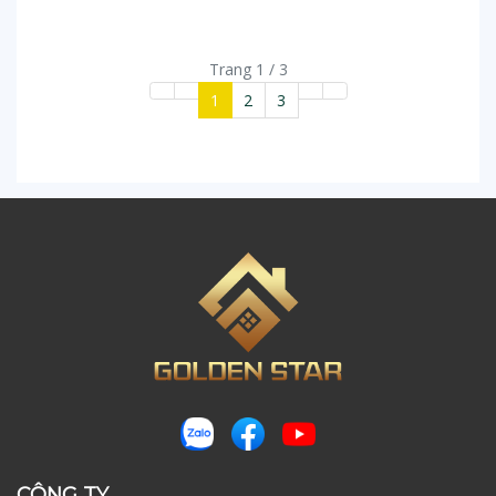
Trang 1 / 3
1
2
3
CÔNG TY