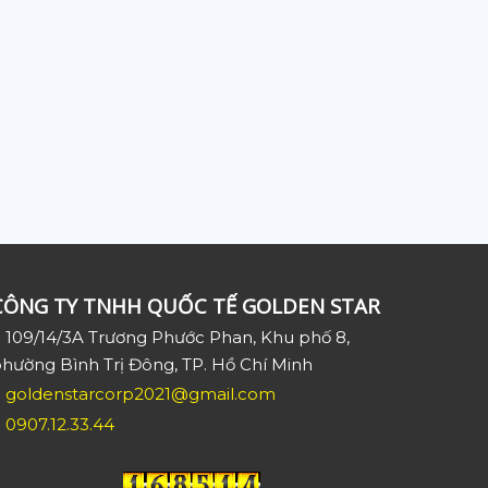
CÔNG TY TNHH QUỐC TẾ GOLDEN STAR
109/14/3A Trương Phước Phan, Khu phố 8,
hường Bình Trị Đông, TP. Hồ Chí Minh
goldenstarcorp2021@gmail.com
0907.12.33.44