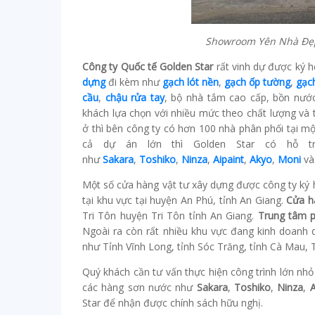
Showroom Yên Nhà Đẹp 
Công ty Quốc tế Golden Star
rất vinh dự được ký 
dựng
đi kèm như
gạch lót nền
,
gạch ốp tường
,
gạch
cầu
,
chậu rửa tay
, bộ nhà tắm cao cấp, bồn nướ
khách lựa chọn với nhiều mức theo chất lượng và 
ở thì bên công ty có hơn 100 nhà phân phối tại mộ
cả dự án lớn thì Golden Star có hỗ t
như
Sakara
,
Toshiko
,
Ninza
,
Aipaint
,
Akyo
,
Moni
và 
Một số cửa hàng vật tư xây dựng được công ty ký
tại khu vực tại huyện An Phú, tỉnh An Giang.
Cửa h
Tri Tôn huyện Tri Tôn tỉnh An Giang.
Trung tâm 
Ngoài ra còn rất nhiều khu vực đang kinh doanh 
như Tỉnh Vĩnh Long, tỉnh Sóc Trăng, tỉnh Cà Mau, 
Quý khách cần tư vấn thực hiện công trình lớn nhỏ
các hàng sơn nước như
Sakara
,
Toshiko
,
Ninza
,
A
Star để nhận được chính sách hữu nghị.