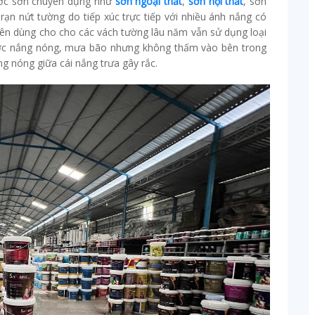
ước sơn chuyên dụng như
sơn ngoại thất
,
sơn nội thất
, sơn
 rạn nứt tường do tiếp xúc trực tiếp với nhiều ánh nắng có
uyên dùng cho cho các vách tường lâu năm vẫn sử dụng loại
ược nắng nóng, mưa bão nhưng không thấm vào bên trong
g nóng giữa cái nắng trưa gây rắc.