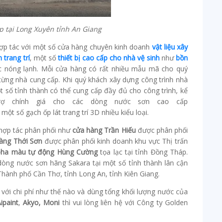
tại Long Xuyên tỉnh An Giang
hợp tác với một số cửa hàng chuyên kinh doanh
vật liệu xây
 trang trí
, một số
thiết bị cao cấp cho nhà vệ sinh
như
bồn
c nóng lạnh. Mỗi cửa hàng có rất nhiều mẫu mã cho quý
từng nhà cung cấp. Khi quý khách xây dựng công trình nhà
t số tỉnh thành có thể cung cấp đầy đủ cho công trình, kể
rợ chính giá cho các dòng nước sơn cao cấp
một số gạch ốp lát trang trí 3D nhiều kiểu loại.
 hợp tác phân phối như
cửa hàng Trần Hiếu
được phân phối
àng Thới Sơn
được phân phối kinh doanh khu vực Thị trấn
pha màu tự động Hùng Cường
tọa lạc tại tỉnh Đồng Tháp.
dòng nước sơn hãng Sakara tại một số tỉnh thành lân cận
Thành phố Cần Thơ, tỉnh Long An, tỉnh Kiên Giang.
 với chi phí như thế nào và dùng tổng khối lượng nước của
ipaint
,
Akyo, Moni
thì vui lòng liên hệ với Công ty Golden