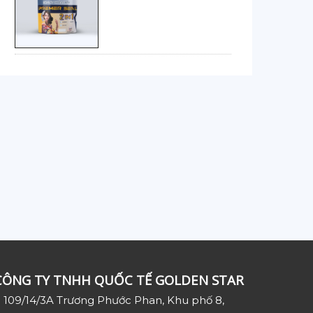
CÔNG TY TNHH QUỐC TẾ GOLDEN STAR
109/14/3A Trương Phước Phan, Khu phố 8,