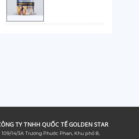
CÔNG TY TNHH QUỐC TẾ GOLDEN STAR
109/14/3A Trương Phước Phan, Khu phố 8,