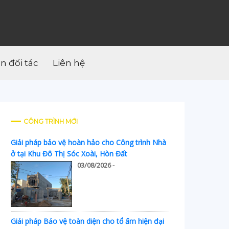
ân đối tác
Liên hệ
CÔNG TRÌNH MỚI
Giải pháp bảo vệ hoàn hảo cho Công trình Nhà
ở tại Khu Đô Thị Sóc Xoài, Hòn Đất
03/08/2026 -
Giải pháp Bảo vệ toàn diện cho tổ ấm hiện đại