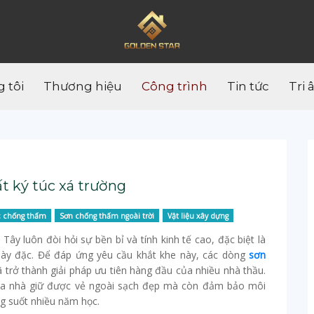
 tôi
Thương hiệu
Công trình
Tin tức
Tri 
ất ký túc xá trường
c chống thấm
Sơn chống thấm ngoài trời
Vật liệu xây dựng
Tây luôn đòi hỏi sự bền bỉ và tính kinh tế cao, đặc biệt là
 dày đặc. Để đáp ứng yêu cầu khắt khe này, các dòng
sơn
 trở thành giải pháp ưu tiên hàng đầu của nhiều nhà thầu.
 tòa nhà giữ được vẻ ngoài sạch đẹp mà còn đảm bảo môi
ng suốt nhiều năm học.